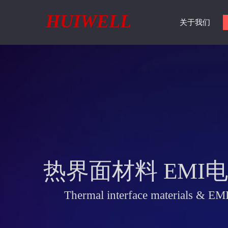
HUIWELL
关于我们
热界面材料 EMI
Thermal interface materials & EMI