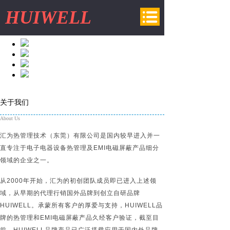
HUIWELL
为终将创造出美好产品的您
提供全程热界面导热材料&EMI电磁屏蔽产品
关于我们
About Us
汇为热管理技术（东莞）有限公司是国内较早进入并一
直专注于电子电器设备热管理及EMI电磁屏蔽产品细分
领域的企业之一。
从2000年开始，汇为的初创团队成员即已进入上述领
域，从早期的代理行销国外品牌到创立自研品牌
HUIWELL。承蒙所有客户的厚爱与支持，HUIWELL品
牌的热管理和EMI电磁屏蔽产品久经客户验证，截至目