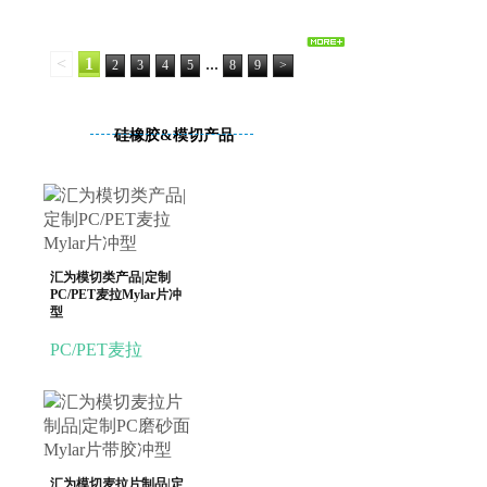
<
1
...
2
3
4
5
8
9
>
硅橡胶&模切产品
汇为模切类产品|定制
PC/PET麦拉Mylar片冲
型
PC/PET麦拉
汇为模切麦拉片制品|定